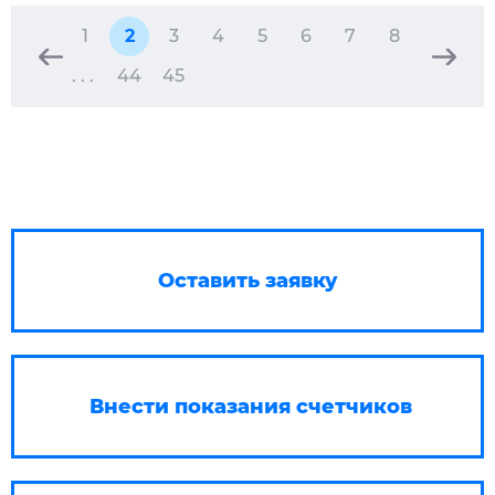
1
2
3
4
5
6
7
8
. . .
44
45
Оставить заявку
Внести показания счетчиков