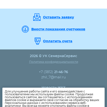
Оставить заявку
Внести показания счетчиков
Оплатить счета
2026 © УК СемеркаСервис
Политика конфиденциальности
+7 (3812)
21-46-76
zhil_7@mail.ru
Новости ЖКХ
Для улучшения работы сайта и его взаимодействия с
Новости компании
пользователями мы используем файлы cookie. Продолжая
пользоваться сайтом, вы соглашаетесь с использованием
Как оплатить
файлов cookie и выражаете своё согласие на обработку ваших
персональных данных с использованием сервиса веб-
Дома
аналитики. Вы всегда можете отключить файлы cookie в