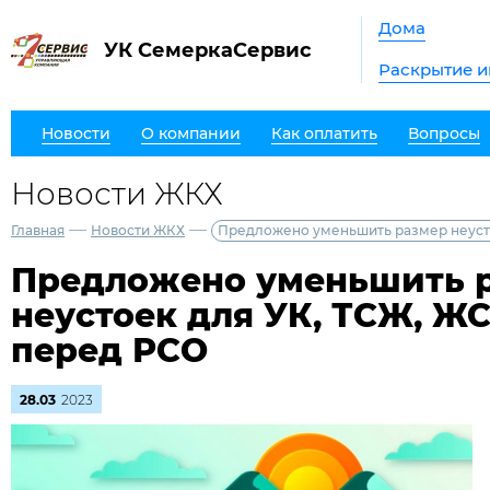
Дома
УК СемеркаСервис
Раскрытие 
Новости
О компании
Как оплатить
Вопросы
Новости ЖКХ
—
—
Главная
Новости ЖКХ
Предложено уменьшить размер неусто
Предложено уменьшить 
неустоек для УК, ТСЖ, ЖС
перед РСО
28.03
2023