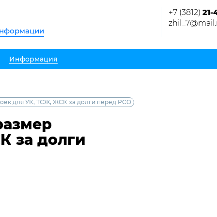
+7 (3812)
21-
zhil_7@mail.
информации
Информация
ек для УК, ТСЖ, ЖСК за долги перед РСО
размер
К за долги