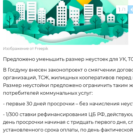
1
/
1
Изображение от Freepik
Предложено уменьшить размер неустоек для УК, Т
В Госдуму внесен законопроект о смягчении дого
организаций, ТСЖ, жилищных кооперативов перед 
Размер неустойки предложено ограничить таким же
потребителей коммунальных услуг:
- первые 30 дней просрочки – без начисления неус
- 1/300 ставки рефинансирования ЦБ РФ, действую
день просрочки начиная с тридцать первого дня, 
установленного срока оплаты, по день фактическо