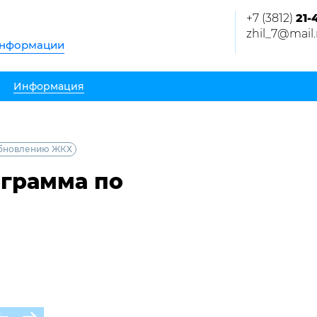
+7 (3812)
21-
zhil_7@mail.
информации
Информация
обновлению ЖКХ
ограмма по