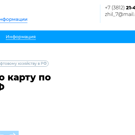
+7 (3812)
21-
zhil_7@mail.
информации
Информация
фтовому хозяйству в РФ
 карту по
Ф