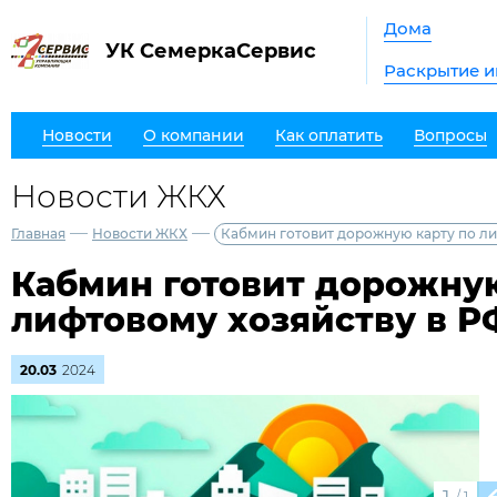
Дома
УК СемеркаСервис
Раскрытие 
Новости
О компании
Как оплатить
Вопросы
Новости ЖКХ
—
—
Главная
Новости ЖКХ
Кабмин готовит дорожную карту по ли
Кабмин готовит дорожную
лифтовому хозяйству в Р
20.03
2024
/
1