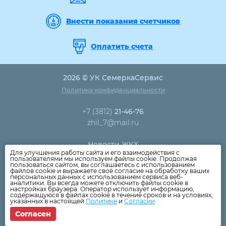
Внести показания счетчиков
Оплатить счета
2026 © УК СемеркаСервис
Политика конфиденциальности
+7 (3812)
21-46-76
zhil_7@mail.ru
Новости ЖКХ
Для улучшения работы сайта и его взаимодействия с
Новости компании
пользователями мы используем файлы cookie. Продолжая
пользоваться сайтом, вы соглашаетесь с использованием
Как оплатить
файлов cookie и выражаете своё согласие на обработку ваших
персональных данных с использованием сервиса веб-
Дома
аналитики. Вы всегда можете отключить файлы cookie в
настройках браузера. Оператор использует информацию,
Раскрытие информации
содержащуюся в файлах cookie в течение сроков и на условиях,
указанных в настоящей
Политике
и
Согласии
Вопросы
Согласен